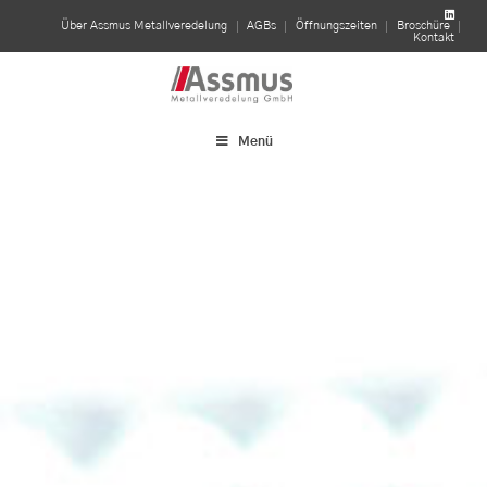
linkedin
Über Assmus Metallveredelung
AGBs
Öffnungszeiten
Broschüre
Kontakt
Menü