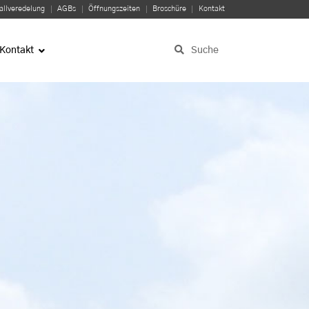
llveredelung
AGBs
Öffnungszeiten
Broschüre
Kontakt
Kontakt
Suche