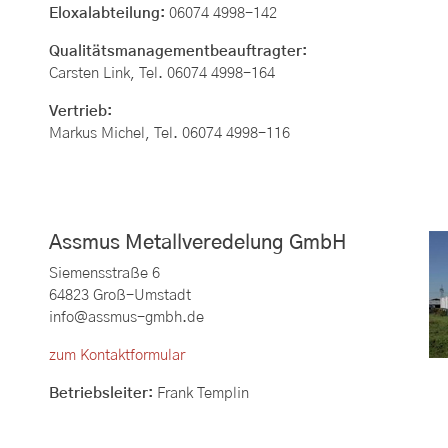
Eloxalabteilung:
06074 4998-142
Qualitätsmanagementbeauftragter:
Carsten Link, Tel. 06074 4998-164
Vertrieb:
Markus Michel, Tel. 06074 4998-116
Assmus Metallveredelung GmbH
Siemensstraße 6
64823 Groß-Umstadt
info@assmus-gmbh.de
zum Kontaktformular
Betriebsleiter:
Frank Templin
Zentrale:
06074 4998-511
Disposition:
06074 4998-511