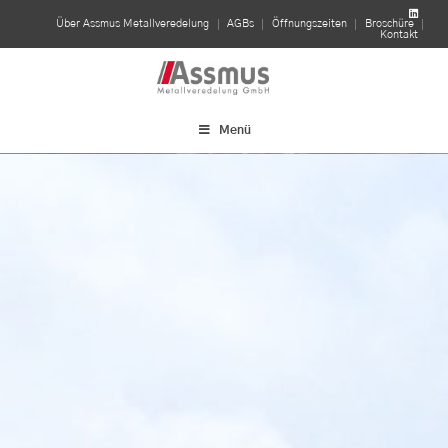
linkedin
Über Assmus Metallveredelung
AGBs
Öffnungszeiten
Broschüre
Kontakt
Menü